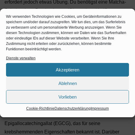
erfordert jedoch etwas Übung. Du benötigst eine Matcha-
Schale, einen Bambusbesen (Chasen) und heißes
Wir verwenden Technologien wie Cookies, um Geräteinformationen zu
Wasser. Das Pulver wird mit etwas Wasser zu einer Paste
speichern und/oder darauf zuzugreifen. Wir tun dies, um das Surferlebnis
verrührt und dann schaumig aufgeschlagen. Die
zu verbessern und um personalisierte Werbung anzuzeigen. Wenn Sie
diesen Technologien zustimmen, können wir Daten wie das Surfverhalten
gesundheitlichen Vorteile von Matcha Pulver Tee sind
oder eindeutige IDs auf dieser Website verarbeiten. Wenn Sie Ihre
zahlreich, darunter verbesserte Konzentration, gesteigerte
Zustimmung nicht erteilen oder zurückziehen, können bestimmte
Funktionen beeinträchtigt werden.
Energie und zahlreiche Antioxidantien.
Dienste verwalten
Die gesundheitlichen
Akzeptieren
Vorteile von Matcha
Ablehnen
Vorlieben
Warum ist Matcha so gesund?
Cookie-Richtlinie
Datenschutzerklärung
Impressum
Matcha ist reich an Antioxidantien, insbesondere
Epigallocatechingallat (EGCG), das für seine
krebshemmenden Eigenschaften bekannt ist. Darüber