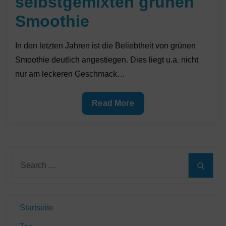
selbstgemixten grünen
Smoothie
In den letzten Jahren ist die Beliebtheit von grünen
Smoothie deutlich angestiegen. Dies liegt u.a. nicht
nur am leckeren Geschmack…
Gesund
Read More
mit
selbstgemixten
grünen
Smoothie
Search
Searc
for:
Startseite