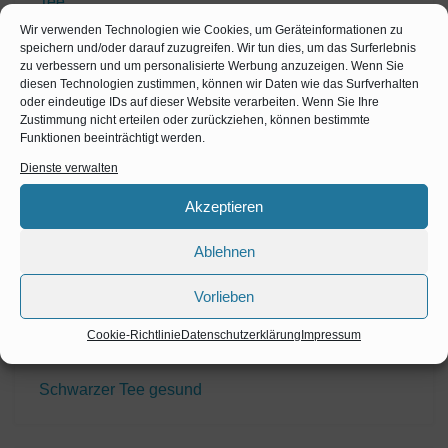
Tee
Matcha Tee
Wir verwenden Technologien wie Cookies, um Geräteinformationen zu
speichern und/oder darauf zuzugreifen. Wir tun dies, um das Surferlebnis
Tee Zubehör
zu verbessern und um personalisierte Werbung anzuzeigen. Wenn Sie
diesen Technologien zustimmen, können wir Daten wie das Surfverhalten
Tee Aufbewahrung
oder eindeutige IDs auf dieser Website verarbeiten. Wenn Sie Ihre
Zustimmung nicht erteilen oder zurückziehen, können bestimmte
Teekannen
Funktionen beeinträchtigt werden.
Dienste verwalten
Geschmack
Honig
Akzeptieren
Smoothie
Ablehnen
Strandkörbe
Vorlieben
Kaupropolis
Cookie-Richtlinie
Datenschutzerklärung
Impressum
Darjeeling Tee
Schwarzer Tee gesund