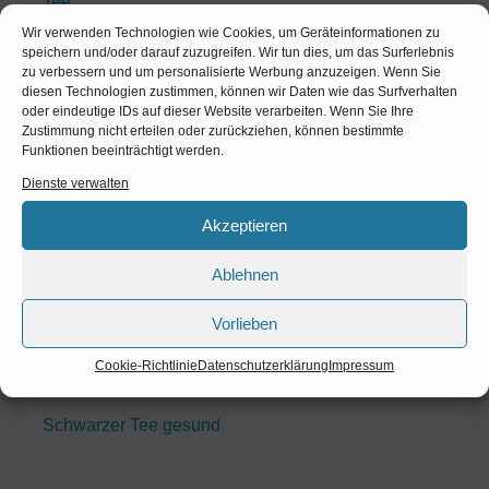
Tee
Matcha Tee
Wir verwenden Technologien wie Cookies, um Geräteinformationen zu
speichern und/oder darauf zuzugreifen. Wir tun dies, um das Surferlebnis
Tee Zubehör
zu verbessern und um personalisierte Werbung anzuzeigen. Wenn Sie
diesen Technologien zustimmen, können wir Daten wie das Surfverhalten
Tee Aufbewahrung
oder eindeutige IDs auf dieser Website verarbeiten. Wenn Sie Ihre
Zustimmung nicht erteilen oder zurückziehen, können bestimmte
Teekannen
Funktionen beeinträchtigt werden.
Dienste verwalten
Geschmack
Honig
Akzeptieren
Smoothie
Ablehnen
Strandkörbe
Vorlieben
Kaupropolis
Cookie-Richtlinie
Datenschutzerklärung
Impressum
Darjeeling Tee
Schwarzer Tee gesund