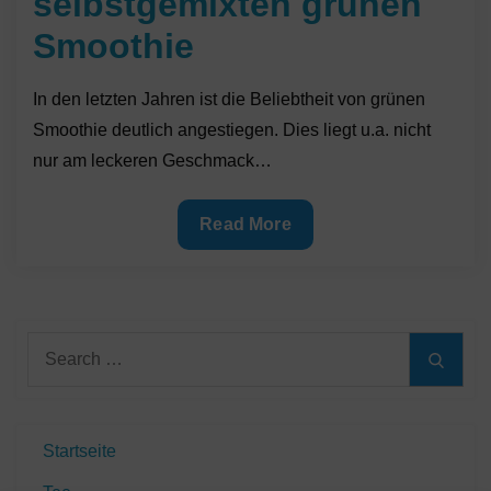
selbstgemixten grünen
Smoothie
In den letzten Jahren ist die Beliebtheit von grünen
Smoothie deutlich angestiegen. Dies liegt u.a. nicht
nur am leckeren Geschmack…
Gesund
Read More
mit
selbstgemixten
grünen
Smoothie
Search
Searc
for:
Startseite