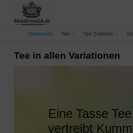
Skip
to
Mach Dein Leben zum Event
Tee in vielen Sorten
content
– Vom Grüntee bis
Startseite
Tee
Tee Zubehör
Ge
zum Schwarztee
Tee in allen Variationen
Eine Tasse Te
vertreibt Kumm