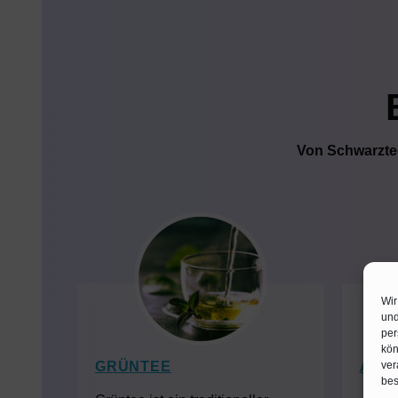
Von Schwarztee
Wir
und
per
kön
GRÜNTEE
ASS
ver
bes