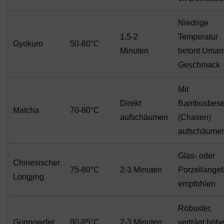
Niedrige
1,5-2
Temperatur
Gyokuro
50-60°C
Minuten
betont Umam
Geschmack
Mit
Direkt
Bambusbes
Matcha
70-80°C
aufschäumen
(Chasen)
aufschäume
Glas- oder
Chinesischer
75-80°C
2-3 Minuten
Porzellange
Longjing
empfohlen
Robuster,
Gunpowder
80-85°C
2-3 Minuten
verträgt höh