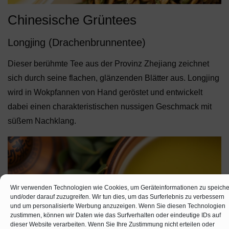
Chinesische Grüntees
Longjing (Drachenbrunnentee)
Dieser berühmte Tee aus der Provinz Zhejiang zeichnet
sich durch seine flachen, glänzenden Blätter aus. Longjing
wird in Wokpfannen von Hand geröstet und entwickelt
dabei einen charakteristischen nussigen Geschmack mit
süßem Nachklang.
Wir verwenden Technologien wie Cookies, um Geräteinformationen zu speich
und/oder darauf zuzugreifen. Wir tun dies, um das Surferlebnis zu verbessern
und um personalisierte Werbung anzuzeigen. Wenn Sie diesen Technologien
zustimmen, können wir Daten wie das Surfverhalten oder eindeutige IDs auf
dieser Website verarbeiten. Wenn Sie Ihre Zustimmung nicht erteilen oder