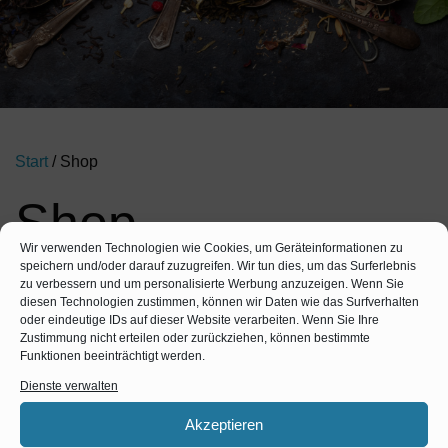
Start
/ Shop
Shop
Wir verwenden Technologien wie Cookies, um Geräteinformationen zu
speichern und/oder darauf zuzugreifen. Wir tun dies, um das Surferlebnis
Alle 2 Ergebnisse werden angezeigt
zu verbessern und um personalisierte Werbung anzuzeigen. Wenn Sie
diesen Technologien zustimmen, können wir Daten wie das Surfverhalten
oder eindeutige IDs auf dieser Website verarbeiten. Wenn Sie Ihre
Zustimmung nicht erteilen oder zurückziehen, können bestimmte
Funktionen beeinträchtigt werden.
Dienste verwalten
Akzeptieren