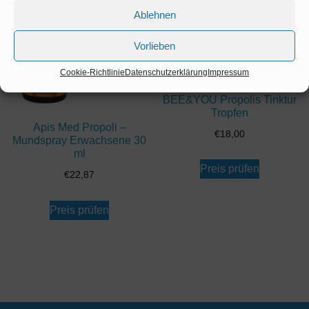
Ablehnen
Vorlieben
Cookie-Richtlinie
Datenschutzerklärung
Impressum
BEE&YOU Propolis Tinktur
Tropfen
Apis Med Propoli –
€
18,00
Mundspray Erwachsene 30
ml
Preis prüfen
€
22,87
Preis prüfen